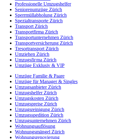
Professionelle Umzugshelfer
Seniorenumzüge Zürich
Sperrmüllabholung Zürich
Spezialtransporte Zürich
Transport Zürich
Transportfirma Zürich
Transportunternehmen Zürich
Transportversicherung Zürich
Tresortransport Zürich
Umziehen Zürich
Umzugsfiгmа Zürich
Umzüge Exklusiv & VIP
Umzüge Familie & Paare
Umzüge für Manager & Singles
Umzugsanbieter Zürich
Umzugshelfer Zürich
Umzugskosten Zürich
Umzugspreise Zürich
Umzugsreinigung Zürich
Umzugsspedition Zürich
Umzugsunternehmen Zürich
Wohnungsauflösung
Wohnungsmängel Zürich
Wohnungsrenovierung