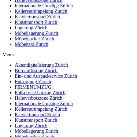
Halteverbotszone Zürich
Internationale Umzüge Zürich
Kellerentrümpelung Zürich
Klaviertransport Zürich
Kunsttransport Zürich
Lagerung Zürich
Möbellagerung Zürich
Möbelpacker Zürich
Möbeltaxi Zürich
Menu
Aktendigitalisierung Zürich
Büroauflösung Zürich
Ein- und Auspackservice Zürich
Entsorgung Zürich
FIRMENUMZUG
Fullservice Umzug Zürich​
Halteverbotszone Zürich
Internationale Umzüge Zürich
Kellerentrümpelung Zürich
Klaviertransport Zürich
Kunsttransport Zürich
Lagerung Zürich
Möbellagerung Zürich
Möbelpacker Zürich