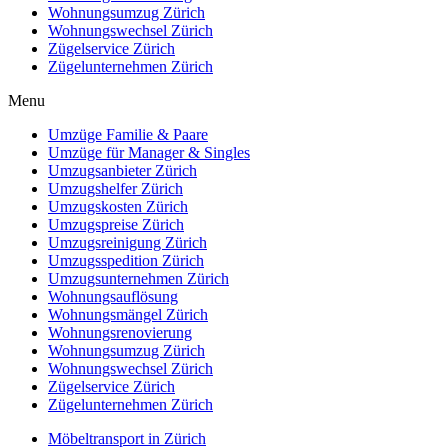
Wohnungsumzug Zürich
Wohnungswechsel Zürich
Zügelservice Zürich
Zügelunternehmen Zürich
Menu
Umzüge Familie & Paare
Umzüge für Manager & Singles
Umzugsanbieter Zürich
Umzugshelfer Zürich
Umzugskosten Zürich
Umzugspreise Zürich
Umzugsreinigung Zürich
Umzugsspedition Zürich
Umzugsunternehmen Zürich
Wohnungsauflösung
Wohnungsmängel Zürich
Wohnungsrenovierung
Wohnungsumzug Zürich
Wohnungswechsel Zürich
Zügelservice Zürich
Zügelunternehmen Zürich
Möbeltransport in Zürich