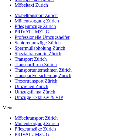
Möbeltaxi Zürich
Möbeltransport Zürich
Müllentsorgung Zürich
Pflegeumzüge Zürich
PRIVATUMZUG
Professionelle Umzugshelfer
Seniorenumzüge Zürich
Sperrmüllabholung Zürich
Spezialtransporte Zürich
Transport Zürich
Transportfirma Zürich
Transportunternehmen Zürich
Transportversicherung Zürich
Tresortransport Zürich
Umziehen Zürich
Umzugsfiгmа Zürich
Umzüge Exklusiv & VIP
Menu
Möbeltransport Zürich
Müllentsorgung Zürich
Pflegeumzüge Zürich
PRIVATUMZUG